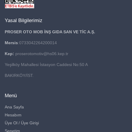
Yasal Bilgilerimiz
PROSER OTO MOB İNŞ GIDA
SAN VE TİC A.Ş.
Mersis
:0733042264200014
Kep:
proserotomotiv@hs06.kep.tr
Yeşilköy Mahallesi İstasyon Caddesi No:50 A
BAKIRKÖY/İST.
Menü
Ana Sayfa
Hesabım
Üye Ol / Üye Girişi
Sepetim