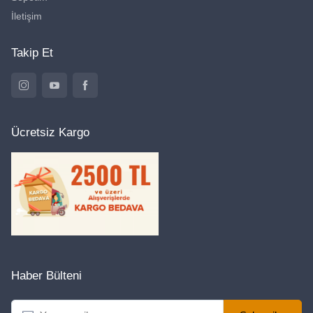
İletişim
Takip Et
Ücretsiz Kargo
Haber Bülteni
E