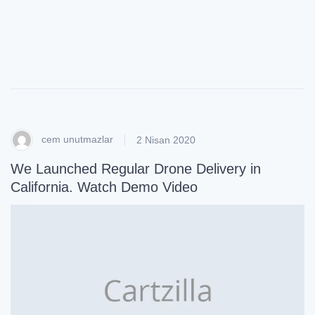
st
yl
e
cem unutmazlar
2 Nisan 2020
We Launched Regular Drone Delivery in
California. Watch Demo Video