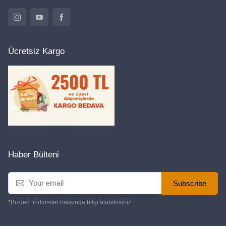
Ücretsiz Kargo
Haber Bülteni
E
Subscribe
m
a
*Bizden indirimler hakkında bilgi alabilirsiniz.
i
l
*