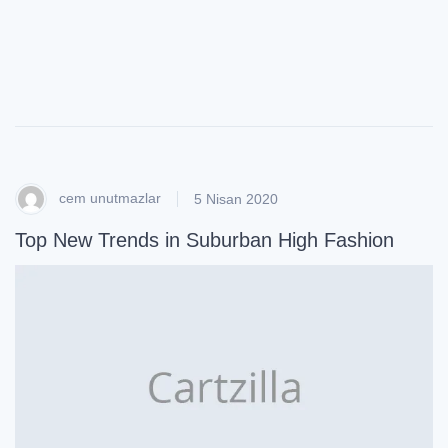
st
yl
e
cem unutmazlar
5 Nisan 2020
Top New Trends in Suburban High Fashion