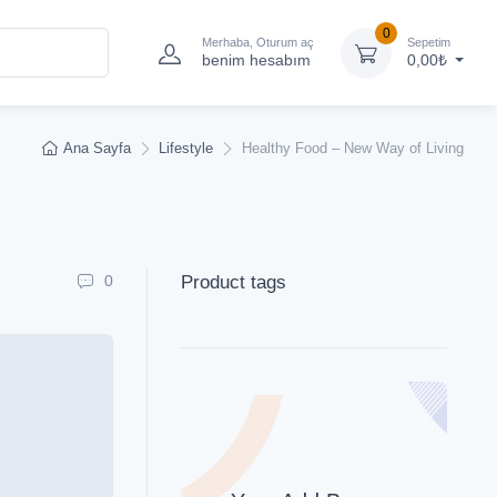
0
Merhaba, Oturum aç
Sepetim
benim hesabım
0,00₺
Ana Sayfa
Lifestyle
Healthy Food – New Way of Living
0
Product tags