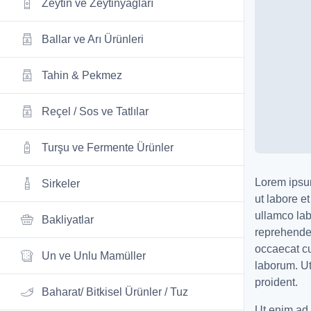
Zeytin ve Zeytinyağları
Ballar ve Arı Ürünleri
Tahin & Pekmez
Reçel / Sos ve Tatlılar
Turşu ve Fermente Ürünler
Lorem ipsum
Sirkeler
ut labore e
ullamco lab
Bakliyatlar
reprehenderi
occaecat cu
Un ve Unlu Mamüller
laborum. U
proident.
Baharat/ Bitkisel Ürünler / Tuz
Ut enim ad 