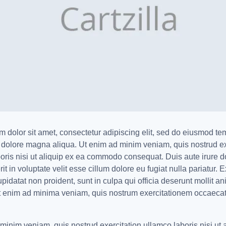
 dolor sit amet, consectetur adipiscing elit, sed do eiusmod te
t dolore magna aliqua. Ut enim ad minim veniam, quis nostrud ex
oris nisi ut aliquip ex ea commodo consequat. Duis aute irure do
t in voluptate velit esse cillum dolore eu fugiat nulla pariatur. 
pidatat non proident, sunt in culpa qui officia deserunt mollit an
t enim ad minima veniam, quis nostrum exercitationem occaecat
minim veniam, quis nostrud exercitation ullamco laboris nisi ut 