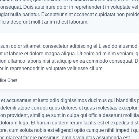
sequat. Duis aute irure dolor in reprehenderit in voluptate veli
ugiat nulla pariatur. Excepteur sint occaecat cupidatat non proide
fficia deserunt mollit anim id est laborum.
sum dolor sit amet, consectetur adipiscing elit, sed do eiusmod
nt ut labore et dolore magna aliqua. Ut enim ad minim veniam, q
tion ullamco laboris nisi ut aliquip ex ea commodo consequat. D
or in reprehenderit in voluptate velit esse cillum.
lice Grant
 et accusamus et iusto odio dignissimos ducimus qui blanditiis
deleniti atque corrupti quos dolores et quas molestias excepturi
on provident, similique sunt in culpa qui officia deserunt mollitia
dolorum fuga. Et harum quidem rerum facilis est et expedita dis
ore, cum soluta nobis est eligendi optio cumque nihil impedit q
e placeat facere possimus, omnis voluptas assumenda est.