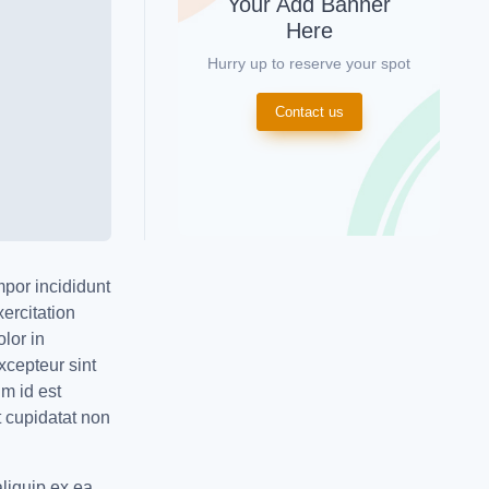
Your Add Banner
Here
Hurry up to reserve your spot
Contact us
mpor incididunt
ercitation
lor in
Excepteur sint
im id est
 cupidatat non
aliquip ex ea