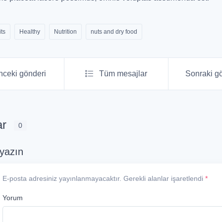
its
Healthy
Nutrition
nuts and dry food
ceki gönderi
Tüm mesajlar
Sonraki g
ar
0
 yazın
E-posta adresiniz yayınlanmayacaktır. Gerekli alanlar işaretlendi
*
Yorum