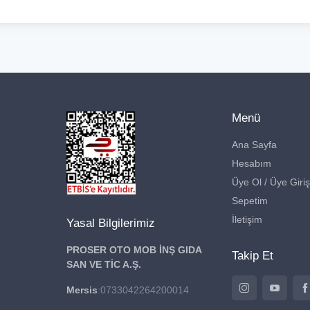
Menü
Ana Sayfa
Hesabım
Üye Ol / Üye Giriş
Sepetim
İletişim
Yasal Bilgilerimiz
PROSER OTO MOB İNŞ GIDA
Takip Et
SAN VE TİC A.Ş.
Mersis
:0733042264200014