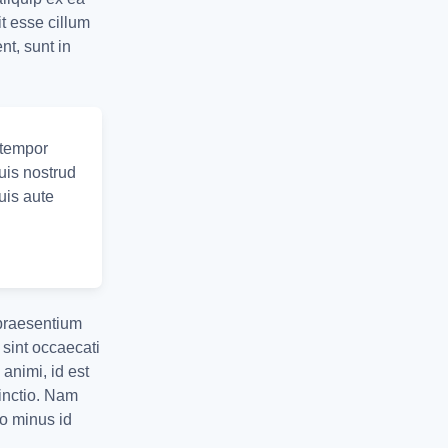
t esse cillum
nt, sunt in
 tempor
uis nostrud
uis aute
 praesentium
 sint occaecati
 animi, id est
tinctio. Nam
uo minus id