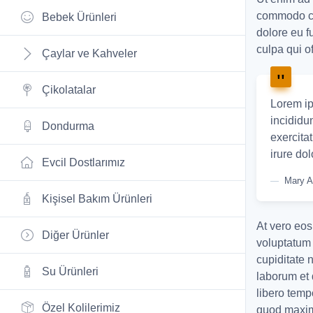
commodo con
Bebek Ürünleri
dolore eu f
culpa qui o
Çaylar ve Kahveler
Çikolatalar
Lorem ip
incididu
Dondurma
exercita
irure dol
Evcil Dostlarımız
Mary A
Kişisel Bakım Ürünleri
At vero eos
Diğer Ürünler
voluptatum 
cupiditate n
Su Ürünleri
laborum et 
libero temp
Özel Kolilerimiz
quod maxim