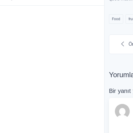
Food
fru
Ön
Yoruml
Bir yanıt