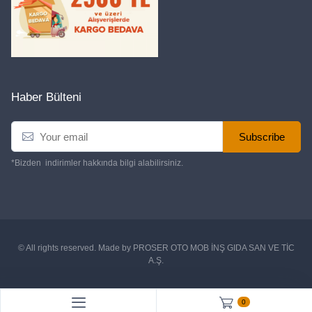
Haber Bülteni
Subscribe
*Bizden indirimler hakkında bilgi alabilirsiniz.
© All rights reserved. Made by
PROSER OTO MOB İNŞ GIDA SAN VE TİC
A.Ş.
0