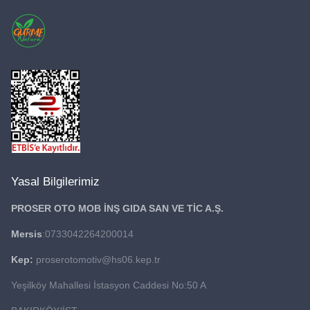
Yasal Bilgilerimiz
PROSER OTO MOB İNŞ GIDA
SAN VE TİC A.Ş.
Mersis
:0733042264200014
Kep:
proserotomotiv@hs06.kep.tr
Yeşilköy Mahallesi İstasyon Caddesi No:50 A