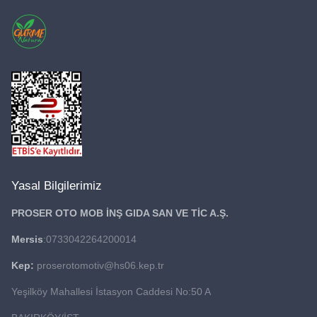
Yasal Bilgilerimiz
PROSER OTO MOB İNŞ GIDA
SAN VE TİC A.Ş.
Mersis
:0733042264200014
Kep:
proserotomotiv@hs06.kep.tr
Yeşilköy Mahallesi İstasyon Caddesi No:50 A