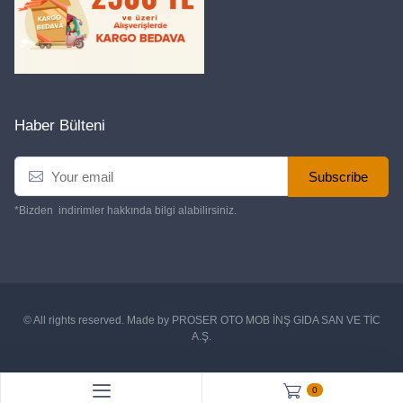
Haber Bülteni
Subscribe
*Bizden indirimler hakkında bilgi alabilirsiniz.
© All rights reserved. Made by
PROSER OTO MOB İNŞ GIDA SAN VE TİC
A.Ş.
0