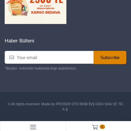
Haber Bülteni
Subscribe
*Bizden indirimler hakkında bilgi alabilirsiniz.
© All rights reserved. Made by
PROSER OTO MOB İNŞ GIDA SAN VE TİC
A.Ş.
0