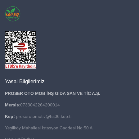
Yasal Bilgilerimiz
PROSER OTO MOB İNŞ GIDA
SAN VE TİC A.Ş.
Mersis
:0733042264200014
Kep:
proserotomotiv@hs06.kep.tr
Yeşilköy Mahallesi İstasyon Caddesi No:50 A