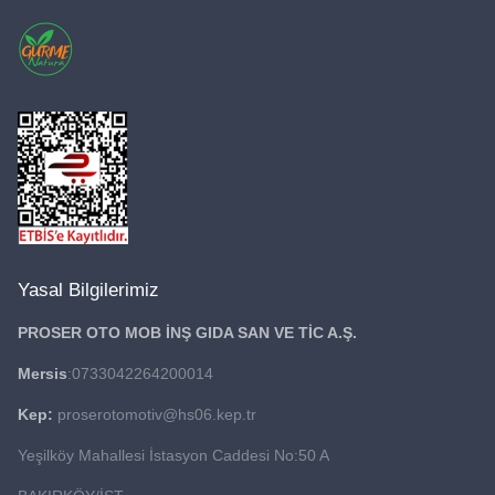
Yasal Bilgilerimiz
PROSER OTO MOB İNŞ GIDA
SAN VE TİC A.Ş.
Mersis
:0733042264200014
Kep:
proserotomotiv@hs06.kep.tr
Yeşilköy Mahallesi İstasyon Caddesi No:50 A