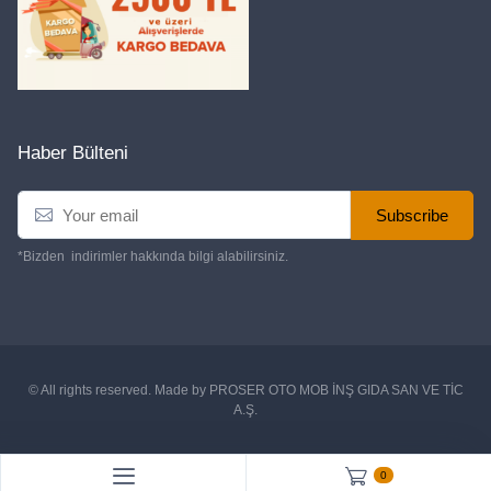
Haber Bülteni
Subscribe
*Bizden indirimler hakkında bilgi alabilirsiniz.
© All rights reserved. Made by
PROSER OTO MOB İNŞ GIDA SAN VE TİC
A.Ş.
0