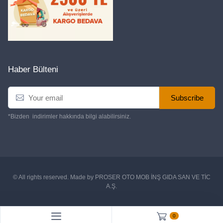
Haber Bülteni
Subscribe
*Bizden indirimler hakkında bilgi alabilirsiniz.
© All rights reserved. Made by
PROSER OTO MOB İNŞ GIDA SAN VE TİC
A.Ş.
0