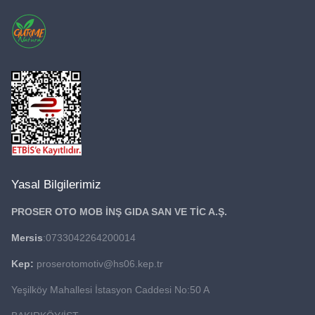
Yasal Bilgilerimiz
PROSER OTO MOB İNŞ GIDA
SAN VE TİC A.Ş.
Mersis
:0733042264200014
Kep:
proserotomotiv@hs06.kep.tr
Yeşilköy Mahallesi İstasyon Caddesi No:50 A