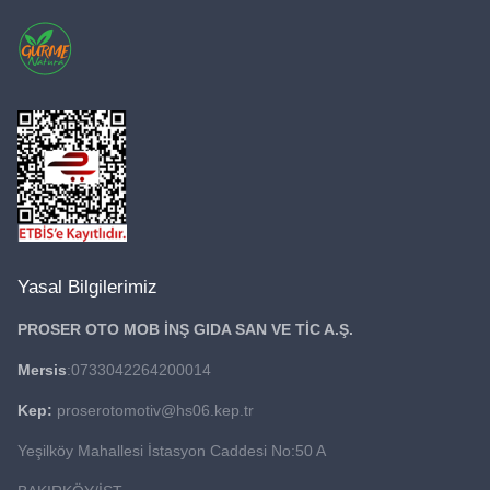
Yasal Bilgilerimiz
PROSER OTO MOB İNŞ GIDA
SAN VE TİC A.Ş.
Mersis
:0733042264200014
Kep:
proserotomotiv@hs06.kep.tr
Yeşilköy Mahallesi İstasyon Caddesi No:50 A