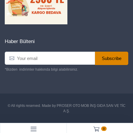
Haber Bülteni
Subscribe
*Bizden indirimler hakkında bilgi alabilirsiniz.
© All rights reserved. Made by
PROSER OTO MOB İNŞ GIDA SAN VE TİC
A.Ş.
0