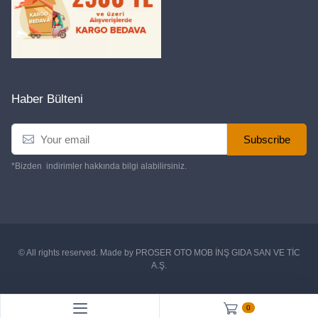
Haber Bülteni
Subscribe
*Bizden indirimler hakkında bilgi alabilirsiniz.
© All rights reserved. Made by
PROSER OTO MOB İNŞ GIDA SAN VE TİC
A.Ş.
0