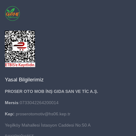
Yasal Bilgilerimiz
PROSER OTO MOB İNŞ GIDA
SAN VE TİC A.Ş.
Mersis
:0733042264200014
Kep:
proserotomotiv@hs06.kep.tr
Yeşilköy Mahallesi İstasyon Caddesi No:50 A