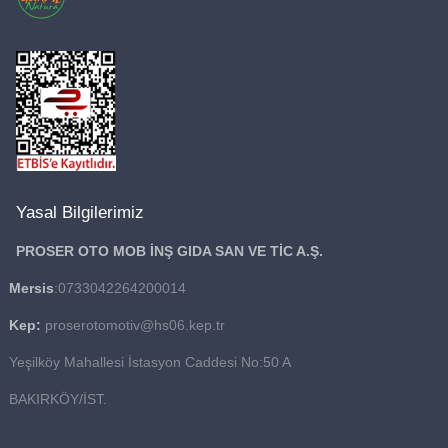
Yasal Bilgilerimiz
PROSER OTO MOB İNŞ GIDA
SAN VE TİC A.Ş.
Mersis
:0733042264200014
Kep:
proserotomotiv@hs06.kep.tr
Yeşilköy Mahallesi İstasyon Caddesi No:50 A
BAKIRKÖY/İST.