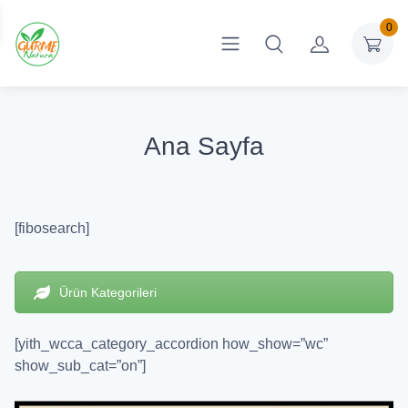
0
Ana Sayfa
[fibosearch]
Ürün Kategorileri
[yith_wcca_category_accordion how_show=”wc”
show_sub_cat=”on”]